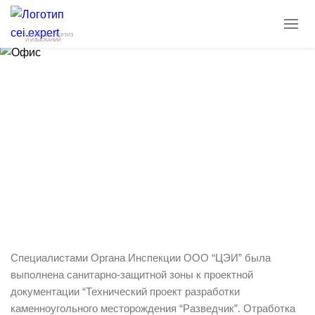
ЦЕНТР ЭКСПЕРТИЗ
И ИЗЫСКАНИЙ
Санитарно-эпидемиологическое
заключение на проект СЗЗ в
Кемеровской области
26.04.2023
Новости
Специалистами Органа Инспекции ООО “ЦЭИ” была
выполнена санитарно-защитной зоны к проектной
документации “Технический проект разработки
каменноугольного месторождения “Разведчик”. Отработка