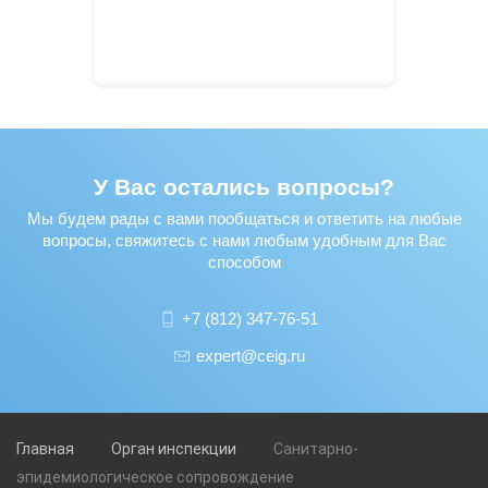
У Вас остались вопросы?
Мы будем рады с вами пообщаться и ответить на любые
вопросы, свяжитесь с нами любым удобным для Вас
способом
+7 (812) 347-76-51
expert@ceig.ru
Главная
Орган инспекции
Санитарно-
эпидемиологическое сопровождение