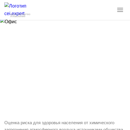
ЦЕНТР ЭКСПЕРТИЗ
И ИЗЫСКАНИЙ
Оценка риска для здоровья населения
от химического загрязнения
атмосферного воздуха источниками
общества с ограниченной
ответственностью «Доринвест-Крым»
23.09.2024
Новости
Оценка риска для здоровья населения от химического
загрязнения атмосферного воздуха источниками общества