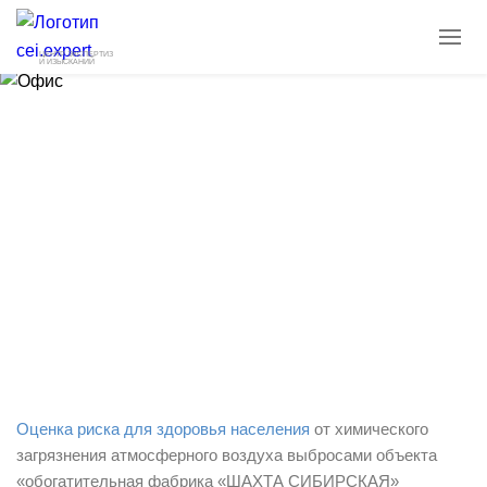
ЦЕНТР ЭКСПЕРТИЗ
И ИЗЫСКАНИЙ
ОРЗН от химического загрязнения
атмосферного воздуха выбросами
объекта «обогатительная фабрика
«ШАХТА СИБИРСКАЯ»
26.11.2024
Новости
Оценка риска для здоровья населения
от химического
загрязнения атмосферного воздуха выбросами объекта
«обогатительная фабрика «ШАХТА СИБИРСКАЯ»