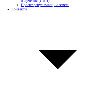
излучения (ИИИ)
Проект рекультивации земель
Контакты