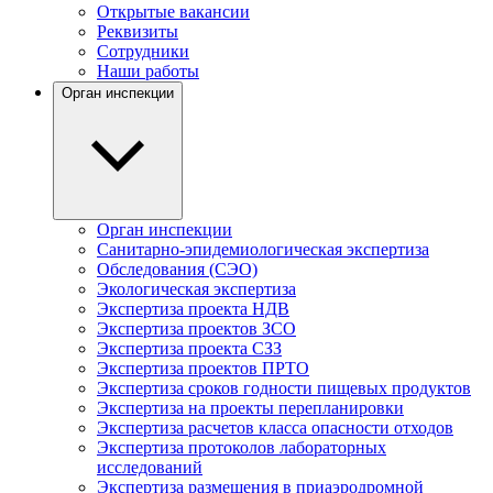
Открытые вакансии
Реквизиты
Сотрудники
Наши работы
Орган инспекции
Орган инспекции
Санитарно-эпидемиологическая экспертиза
Обследования (СЭО)
Экологическая экспертиза
Экспертиза проекта НДВ
Экспертиза проектов ЗСО
Экспертиза проекта СЗЗ
Экспертиза проектов ПРТО
Экспертиза сроков годности пищевых продуктов
Экспертиза на проекты перепланировки
Экспертиза расчетов класса опасности отходов
Экспертиза протоколов лабораторных
исследований
Экспертиза размещения в приаэродромной