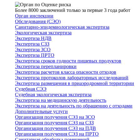
Более 8000 заключений только за первые 3 года работ
Орган инспекции
Обследования (СЭО)
Санитарно-эпидемиологическая экспертиза
Экологическая экспертиза
Экспертиза НДВ
Экспертиза СЗЗ
Экспертиза ЗСО
Экспертиза ПРТО
Экспертиза сроков годности пищевых продуктов
Экспертиза перепланировки
Экспертиза расчетов класса опасности отходов
Экспертиза протоколов лабораторных исследований
Экспертиза размещения в приаэродромной территории
Судебная СЭЭ
Судебная экологическая экспертиза
Экспертиза на медицинскую деятельность
Экспертиза на деятельность по обращению с отходами
Дополнительные услуги
Организация получения СЭЗ на ЗСО
Организация получения СЭЗ на СЗЗ
Организация получения СЭЗ на ПДВ
Организация получения СЭЗ на ПРТО
Санитарная обработка помещений