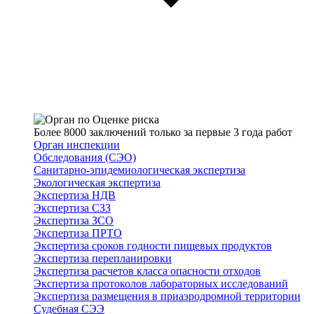
Более 8000 заключений только за первые 3 года работ
Орган инспекции
Обследования (СЭО)
Санитарно-эпидемиологическая экспертиза
Экологическая экспертиза
Экспертиза НДВ
Экспертиза СЗЗ
Экспертиза ЗСО
Экспертиза ПРТО
Экспертиза сроков годности пищевых продуктов
Экспертиза перепланировки
Экспертиза расчетов класса опасности отходов
Экспертиза протоколов лабораторных исследований
Экспертиза размещения в приаэродромной территории
Судебная СЭЭ