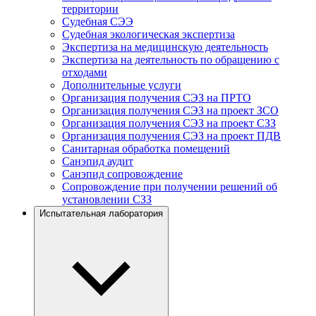
территории
Судебная СЭЭ
Судебная экологическая экспертиза
Экспертиза на медицинскую деятельность
Экспертиза на деятельность по обращению с
отходами
Дополнительные услуги
Организация получения СЭЗ на ПРТО
Организация получения СЭЗ на проект ЗСО
Организация получения СЭЗ на проект СЗЗ
Организация получения СЭЗ на проект ПДВ
Санитарная обработка помещений
Санэпид аудит
Санэпид сопровождение
Сопровождение при получении решений об
установлении СЗЗ
Испытательная лаборатория