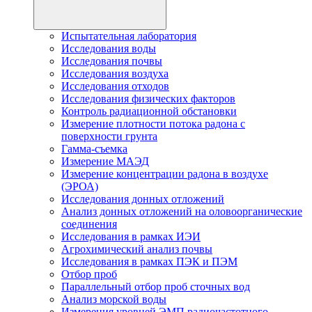
Испытательная лаборатория
Исследования воды
Исследования почвы
Исследования воздуха
Исследования отходов
Исследования физических факторов
Контроль радиационной обстановки
Измерение плотности потока радона с
поверхности грунта
Гамма-съемка
Измерение МАЭД
Измерение концентрации радона в воздухе
(ЭРОА)
Исследования донных отложений
Анализ донных отложений на оловоорганические
соединения
Исследования в рамках ИЭИ
Агрохимический анализ почвы
Исследования в рамках ПЭК и ПЭМ
Отбор проб
Параллельный отбор проб сточных вод
Анализ морской воды
Измерения уровней ЭМП радиочастотного