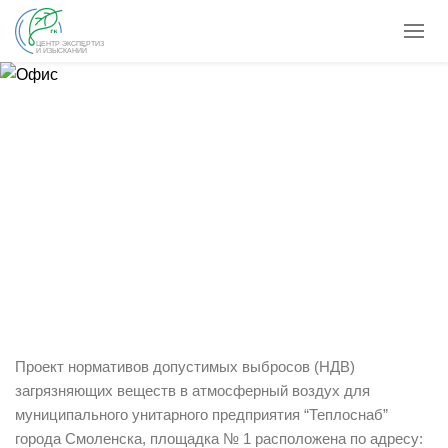
ЦЕНТР ЭКСПЕРТИЗ
И ИЗЫСКАНИЙ
Санитарно-эпидемиологическое
заключение на проект НДВ для МУП
“Теплоснаб” в Смоленской области
13.10.2022
Новости
Проект нормативов допустимых выбросов (НДВ)
загрязняющих веществ в атмосферный воздух для
муниципального унитарного предприятия “Теплоснаб”
города Смоленска, площадка № 1 расположена по адресу: