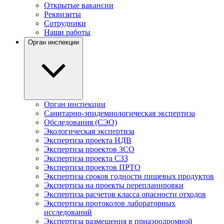
Открытые вакансии
Реквизиты
Сотрудники
Наши работы
Орган инспекции
Орган инспекции
Санитарно-эпидемиологическая экспертиза
Обследования (СЭО)
Экологическая экспертиза
Экспертиза проекта НДВ
Экспертиза проектов ЗСО
Экспертиза проекта СЗЗ
Экспертиза проектов ПРТО
Экспертиза сроков годности пищевых продуктов
Экспертиза на проекты перепланировки
Экспертиза расчетов класса опасности отходов
Экспертиза протоколов лабораторных
исследований
Экспертиза размещения в приаэродромной