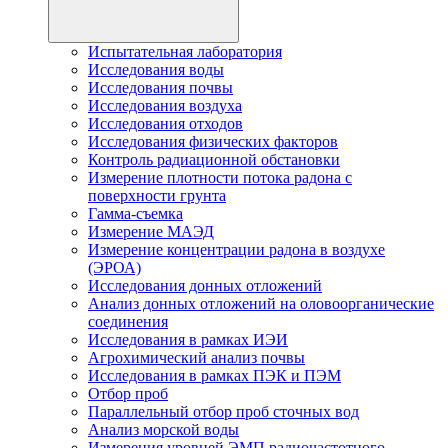
Испытательная лаборатория
Исследования воды
Исследования почвы
Исследования воздуха
Исследования отходов
Исследования физических факторов
Контроль радиационной обстановки
Измерение плотности потока радона с
поверхности грунта
Гамма-съемка
Измерение МАЭД
Измерение концентрации радона в воздухе
(ЭРОА)
Исследования донных отложений
Анализ донных отложений на оловоорганические
соединения
Исследования в рамках ИЭИ
Агрохимический анализ почвы
Исследования в рамках ПЭК и ПЭМ
Отбор проб
Параллельный отбор проб сточных вод
Анализ морской воды
Измерения уровней ЭМП радиочастотного