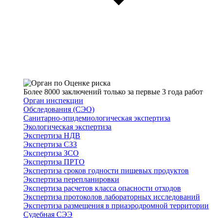
Более 8000 заключений только за первые 3 года работ
Орган инспекции
Обследования (СЭО)
Санитарно-эпидемиологическая экспертиза
Экологическая экспертиза
Экспертиза НДВ
Экспертиза СЗЗ
Экспертиза ЗСО
Экспертиза ПРТО
Экспертиза сроков годности пищевых продуктов
Экспертиза перепланировки
Экспертиза расчетов класса опасности отходов
Экспертиза протоколов лабораторных исследований
Экспертиза размещения в приаэродромной территории
Судебная СЭЭ