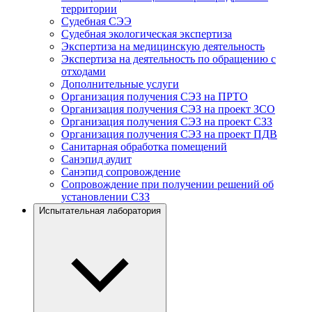
территории
Судебная СЭЭ
Судебная экологическая экспертиза
Экспертиза на медицинскую деятельность
Экспертиза на деятельность по обращению с
отходами
Дополнительные услуги
Организация получения СЭЗ на ПРТО
Организация получения СЭЗ на проект ЗСО
Организация получения СЭЗ на проект СЗЗ
Организация получения СЭЗ на проект ПДВ
Санитарная обработка помещений
Санэпид аудит
Санэпид сопровождение
Сопровождение при получении решений об
установлении СЗЗ
Испытательная лаборатория