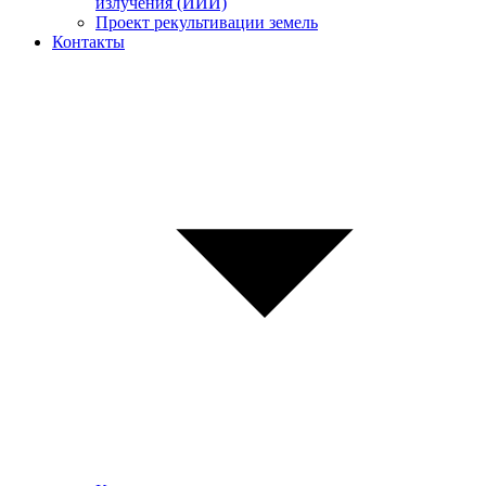
излучения (ИИИ)
Проект рекультивации земель
Контакты