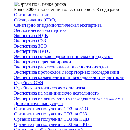
Более 8000 заключений только за первые 3 года работ
Орган инспекции
Обследования (СЭО)
Санитарно-эпидемиологическая экспертиза
Экологическая экспертиза
Экспертиза НДВ
Экспертиза СЗЗ
Экспертиза ЗСО
Экспертиза ПРТО
Экспертиза сроков годности пищевых продуктов
Экспертиза перепланировки
Экспертиза расчетов класса опасности отходов
Экспертиза протоколов лабораторных исследований
Экспертиза размещения в приаэродромной территории
Судебная СЭЭ
Судебная экологическая экспертиза
Экспертиза на медицинскую деятельность
Экспертиза на деятельность по обращению с отходами
Дополнительные услуги
Организация получения СЭЗ на ЗСО
Организация получения СЭЗ на СЗЗ
Организация получения СЭЗ на ПДВ
Организация получения СЭЗ на ПРТО
Санитарная обработка помещений