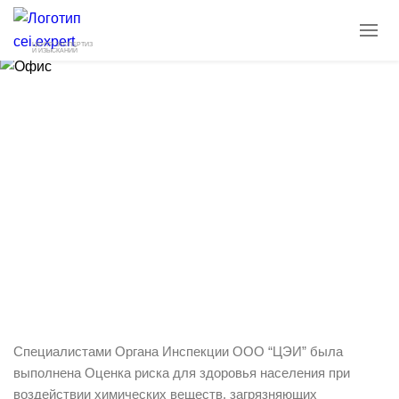
ЦЕНТР ЭКСПЕРТИЗ
И ИЗЫСКАНИЙ
Оценка риска для здоровья населения
при воздействии химических веществ,
загрязняющих атмосферный воздух
выбросами Коршуновского карьера
10.11.2022
Последние работы
Специалистами Органа Инспекции ООО “ЦЭИ” была
выполнена Оценка риска для здоровья населения при
воздействии химических веществ, загрязняющих