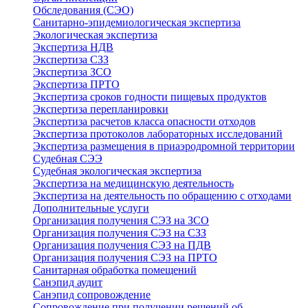
Обследования (СЭО)
Санитарно-эпидемиологическая экспертиза
Экологическая экспертиза
Экспертиза НДВ
Экспертиза СЗЗ
Экспертиза ЗСО
Экспертиза ПРТО
Экспертиза сроков годности пищевых продуктов
Экспертиза перепланировки
Экспертиза расчетов класса опасности отходов
Экспертиза протоколов лабораторных исследований
Экспертиза размещения в приаэродромной территории
Судебная СЭЭ
Судебная экологическая экспертиза
Экспертиза на медицинскую деятельность
Экспертиза на деятельность по обращению с отходами
Дополнительные услуги
Организация получения СЭЗ на ЗСО
Организация получения СЭЗ на СЗЗ
Организация получения СЭЗ на ПДВ
Организация получения СЭЗ на ПРТО
Санитарная обработка помещений
Санэпид аудит
Санэпид сопровождение
Сопровождение при получении решений об