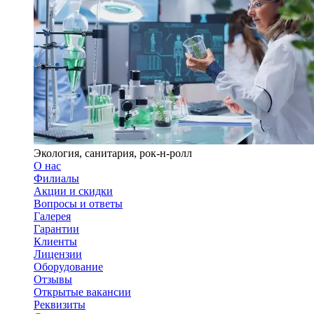
Экология, санитария, рок-н-ролл
О нас
Филиалы
Акции и скидки
Вопросы и ответы
Галерея
Гарантии
Клиенты
Лицензии
Оборудование
Отзывы
Открытые вакансии
Реквизиты