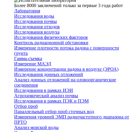
Более 8000 заключений только за первые 3 года работ
Лаборатория
Исследования воды
Исследования почвы
Исследования отходов
Исследования воздуха
Исследования физических факторов
Контроль радиационной обстановки
Измерение плотности потока радона с поверхности
грунта
Гамма-съемка
Измерение МАЭД
Измерение концентрации радона в воздухе (ЭРОА)
Исследования донных отложений
Анализ донных отложений на оловоорганические
соединения
Исследования в рамках ИЭИ
Агрохимический анализ почвы
Исследования в рамках ПЭК и ПЭМ
Отбор проб
Параллельный отбор проб сточных вод
Измерения уровней ЭМП радиочастотного диапазона от
ПРТО
Анализ морской воды